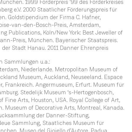
nchen. 1999 Förderpreis ’99 des Förderkreises
berg e.V. 2000 Staatlicher Förderungspreis für
n. Goldstipendium der Firma C. Hafner,
oise-van-den-Bosch-Preis, Amsterdam,
ng Publications, Köln/New York: Best Jeweller of
ann-Preis, München. Bayerischer Staatspreis.
 der Stadt Hanau. 2011 Danner Ehrenpreis
en Sammlungen u.a.:
erdam, Niederlande. Metropolitan Museum of
Auckland Museum, Auckland, Neuseeland. Espace
er, Frankreich. Angermuseum, Erfurt. Museum für
mburg. Stedelijk Museum ‘s-Hertogenbosch,
 Fine Arts, Houston, USA. Royal College of Art,
n. Museum of Decorative Arts, Montreal, Kanada.
ucksammlung der Danner-Stiftung,
 Neue Sammlung, Staatliches Museum für
chen. Museo del Gioiello d’Autore, Padua,