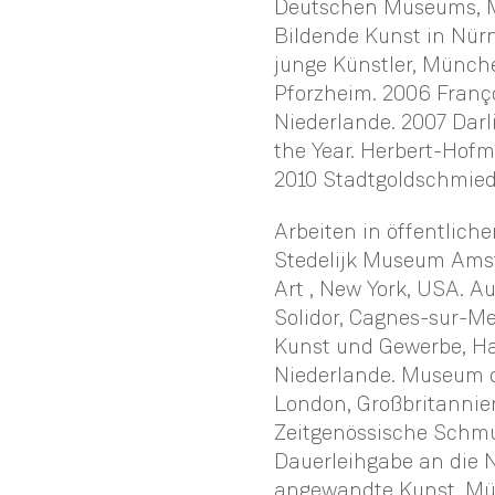
Deutschen Museums, Mü
Bildende Kunst in Nürn
junge Künstler, Münche
Pforzheim. 2006 Franç
Niederlande. 2007 Darli
the Year. Herbert-Hofm
2010 Stadtgoldschmied
Arbeiten in öffentlich
Stedelijk Museum Amst
Art , New York, USA. 
Solidor, Cagnes-sur-M
Kunst und Gewerbe, Ha
Niederlande. Museum of
London, Großbritannie
Zeitgenössische Schm
Dauerleihgabe an die
angewandte Kunst, Mün