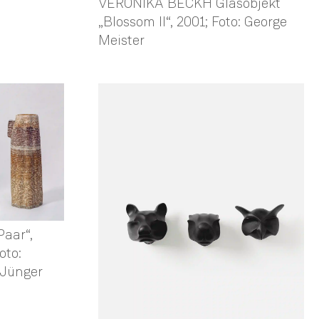
VERONIKA BECKH Glasobjekt
„Blossom II“, 2001; Foto: George
Meister
aar“,
oto:
 Jünger