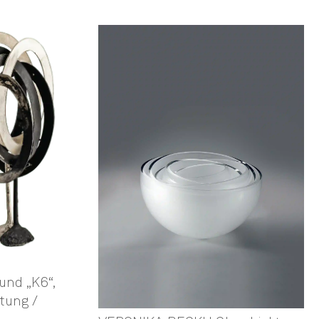
und „K6“,
ftung /