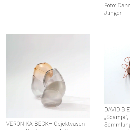
Foto: Dann
Jünger
DAVID BI
„Scampi“, 
VERONIKA BECKH Objektvasen
Sammlung