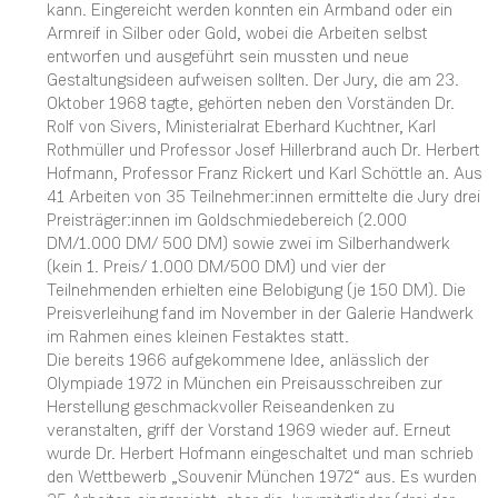
kann. Eingereicht werden konnten ein Armband oder ein
Armreif in Silber oder Gold, wobei die Arbeiten selbst
entworfen und ausgeführt sein mussten und neue
Gestaltungsideen aufweisen sollten. Der Jury, die am 23.
Oktober 1968 tagte, gehörten neben den Vorständen Dr.
Rolf von Sivers, Ministerialrat Eberhard Kuchtner, Karl
Rothmüller und Professor Josef Hillerbrand auch Dr. Herbert
Hofmann, Professor Franz Rickert und Karl Schöttle an. Aus
41 Arbeiten von 35 Teilnehmer:innen ermittelte die Jury drei
Preisträger:innen im Goldschmiedebereich (2.000
DM/1.000 DM/ 500 DM) sowie zwei im Silberhandwerk
(kein 1. Preis/ 1.000 DM/500 DM) und vier der
Teilnehmenden erhielten eine Belobigung (je 150 DM). Die
Preisverleihung fand im November in der Galerie Handwerk
im Rahmen eines kleinen Festaktes statt.
Die bereits 1966 aufgekommene Idee, anlässlich der
Olympiade 1972 in München ein Preisausschreiben zur
Herstellung geschmackvoller Reiseandenken zu
veranstalten, griff der Vorstand 1969 wieder auf. Erneut
wurde Dr. Herbert Hofmann eingeschaltet und man schrieb
den Wettbewerb „Souvenir München 1972“ aus. Es wurden