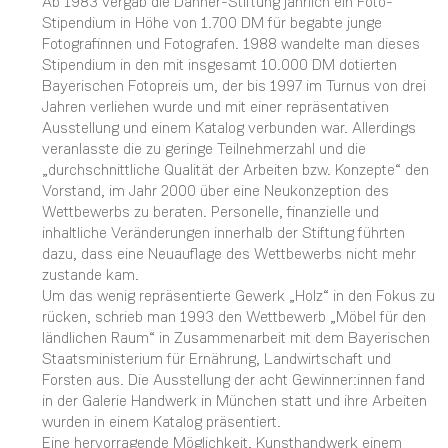
Ab 1983 vergab die Danner-Stiftung jährlich ein Foto-
Stipendium in Höhe von 1.700 DM für begabte junge
Fotografinnen und Fotografen. 1988 wandelte man dieses
Stipendium in den mit insgesamt 10.000 DM dotierten
Bayerischen Fotopreis um, der bis 1997 im Turnus von drei
Jahren verliehen wurde und mit einer repräsentativen
Ausstellung und einem Katalog verbunden war. Allerdings
veranlasste die zu geringe Teilnehmerzahl und die
„durchschnittliche Qualität der Arbeiten bzw. Konzepte“ den
Vorstand, im Jahr 2000 über eine Neukonzeption des
Wettbewerbs zu beraten. Personelle, finanzielle und
inhaltliche Veränderungen innerhalb der Stiftung führten
dazu, dass eine Neuauflage des Wettbewerbs nicht mehr
zustande kam.
Um das wenig repräsentierte Gewerk „Holz“ in den Fokus zu
rücken, schrieb man 1993 den Wettbewerb „Möbel für den
ländlichen Raum“ in Zusammenarbeit mit dem Bayerischen
Staatsministerium für Ernährung, Landwirtschaft und
Forsten aus. Die Ausstellung der acht Gewinner:innen fand
in der Galerie Handwerk in München statt und ihre Arbeiten
wurden in einem Katalog präsentiert.
Eine hervorragende Möglichkeit, Kunsthandwerk einem