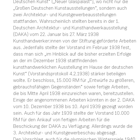
Deutschen Kunst“ („Neuer Glaspalast“), wo nicht nur die
„Großen Deutschen Kunstausstellungen“, sondern auch
zwei Architektur- und Kunstgewerbeausstellungen
stattfanden. Wahrscheinlich stellten bereits in der 1.
Deutschen Architektur- und Kunsthandwerkausstellung
(DAKA) vom 22. Januar bis 27. März 1938
Kunsthandwerker:innen von der Stiftung geförderte Arbeiten
aus. Jedenfalls stellte der Vorstand im Februar 1938 fest,
dass man sich „im Hinblick auf die bisher erzielten Erfolge
an der im Dezember 1938 stattfindenden
kunsthandwerklichen Ausstellung im Hause der deutschen
Kunst“ (Vorstandsprotokoll 4.2.1938) stärker beteiligen
wollte. Er beschloss, 15.000 RM für „Entwürfe zu größeren,
gebrauchsfähigen Gegenständen“ sowie fertige Arbeiten,
die bis Mitte April 1938 einzureichen waren, bereitzustellen.
Einige der angenommenen Arbeiten könnten in der 2. DAKA
vom 10. Dezember 1938 bis 10. April 1939 gezeigt worden
sein. Auch für das Jahr 1939 stellte der Vorstand 10.000
RM für den Ankauf von fertigen Arbeiten für die
Beschickung der DAKA zu Verfügung. Allerdings wurde die
3. Architektur- und Kunstgewerbeschau abgesagt.
Den Vorschlag, auch für die olympischen Winterspiele 1940