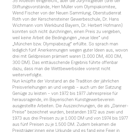
35 Arbeiten eingereicht, aber die Jurymitglieder (drei der
Stiftungsvorstände, Herr Müller vom Olympiakomitee,
Wend Fischer von der Neuen Sammlung, Oberstudienrat
Roth von der Kerschensteiner Gewerbeschule, Dr. Hans
Wichmann vom Werkbund Bayern, Dr. Herbert Hofmann)
konnten sich nicht durchringen, einen Preis zu vergeben,
weil keine Arbeit die Bedingungen „neue Idee“ und
„München bzw. Olympiabezug“ erfüllte. So sprach man
lediglich fünf Anerkennungen wegen guter Ideen aus, wovon
drei mit Geldpreisen prämiert waren (1.000 DM, 400 DM,
300 DM). Das enttäuschende Ergebnis führte offenbar
dazu, dass man die Wettbewerbsidee vorerst nicht
weiterverfolgte.
Nun knüpfte der Vorstand an die Tradition der jährlichen
Preisverleihungen an und vergab – auch um der Satzung
Genüge zu leisten – von 1972 bis 1977 Jahrespreise für
herausragende, im Bayerischen Kunstgewerbeverein
ausgestellte Arbeiten. Die Auszeichnungen, die als „Danner-
Preise“ bezeichnet wurden, bestanden 1972 aus zwei und
1973 aus drei Preisen zu je 1.000 DM und von 1974 bis 1977
aus fünf Preisen zu je 1.500 DM. Zudem bekamen die
Preisträger:innen eine Urkunde und es fand eine Feier in