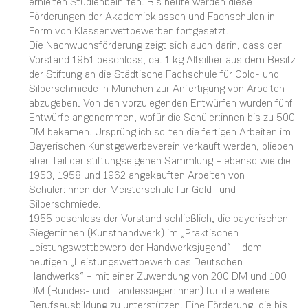
erhielten Studienbeihilfen. Bis heute werden diese
Förderungen der Akademieklassen und Fachschulen in
Form von Klassenwettbewerben fortgesetzt.
Die Nachwuchsförderung zeigt sich auch darin, dass der
Vorstand 1951 beschloss, ca. 1 kg Altsilber aus dem Besitz
der Stiftung an die Städtische Fachschule für Gold- und
Silberschmiede in München zur Anfertigung von Arbeiten
abzugeben. Von den vorzulegenden Entwürfen wurden fünf
Entwürfe angenommen, wofür die Schüler:innen bis zu 500
DM bekamen. Ursprünglich sollten die fertigen Arbeiten im
Bayerischen Kunstgewerbeverein verkauft werden, blieben
aber Teil der stiftungseigenen Sammlung – ebenso wie die
1953, 1958 und 1962 angekauften Arbeiten von
Schüler:innen der Meisterschule für Gold- und
Silberschmiede.
1955 beschloss der Vorstand schließlich, die bayerischen
Sieger:innen (Kunsthandwerk) im „Praktischen
Leistungswettbewerb der Handwerksjugend“ – dem
heutigen „Leistungswettbewerb des Deutschen
Handwerks“ – mit einer Zuwendung von 200 DM und 100
DM (Bundes- und Landessieger:innen) für die weitere
Berufsausbildung zu unterstützen. Eine Förderung, die bis