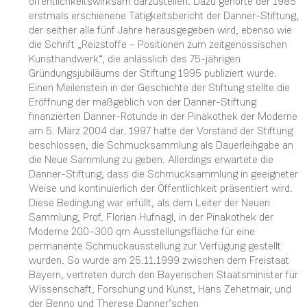
öffentlichkeitswirksam darzustellen. Dazu gehörte der 1985
erstmals erschienene Tätigkeitsbericht der Danner-Stiftung,
der seither alle fünf Jahre herausgegeben wird, ebenso wie
die Schrift „Reizstoffe – Positionen zum zeitgenössischen
Kunsthandwerk“, die anlässlich des 75-jährigen
Gründungsjubiläums der Stiftung 1995 publiziert wurde.
Einen Meilenstein in der Geschichte der Stiftung stellte die
Eröffnung der maßgeblich von der Danner-Stiftung
finanzierten Danner-Rotunde in der Pinakothek der Moderne
am 5. März 2004 dar. 1997 hatte der Vorstand der Stiftung
beschlossen, die Schmucksammlung als Dauerleihgabe an
die Neue Sammlung zu geben. Allerdings erwartete die
Danner-Stiftung, dass die Schmucksammlung in geeigneter
Weise und kontinuierlich der Öffentlichkeit präsentiert wird.
Diese Bedingung war erfüllt, als dem Leiter der Neuen
Sammlung, Prof. Florian Hufnagl, in der Pinakothek der
Moderne 200–300 qm Ausstellungsfläche für eine
permanente Schmuckausstellung zur Verfügung gestellt
wurden. So wurde am 25.11.1999 zwischen dem Freistaat
Bayern, vertreten durch den Bayerischen Staatsminister für
Wissenschaft, Forschung und Kunst, Hans Zehetmair, und
der Benno und Therese Danner’schen