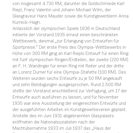
von insgesamt 4.730 RM, darunter die Goldschmiede Karl
Riepl, Franz Valentin und Johann Michael Wilm, der
Glasgraveur Hans Mauder sowie die Kunstgewerblerin Anna
Kurreck-Hagn.
Anlässlich der olympischen Spiele 1936 in Deutschland
initiierte der Vorstand 1935 erneut einen beschränkten
Wettbewerb, diesmal „zur Erlangung von Entwürfen für
Sportpreise.“ Der erste Preis des Olympia-Wettbewerbs in
Höhe von 300 RM ging an Karl Riepls Entwurf für einen Ring
mit fünf olympischen Ringen/Erdteilen, der zweite (200 RM)
an F. H. Wandinger für einen Ring mit Reiter und der dritte
an Lorenz Durner für eine Olympia-Stafette (100 RM). Des
Weiteren wurden sechs Entwürfe zu je 50 RM angekauft
und zehn Belobigungen ausgesprochen. Rund 2.500 RM
stellte der Vorstand anschließend zur Verfügung, um 17 der
Entwürfe auch ausführen zu lassen, und für November
1935 war eine Ausstellung der eingereichten Entwürfe und
der ausgeführten Arbeiten im Kunstgewerbeverein geplant.
Anstelle des im Juni 1931 abgebrannten Glaspalasts
eröffneten die Nationalsozialisten nach der
Machtübernahme 1933 im Juli 1937 das „Haus der