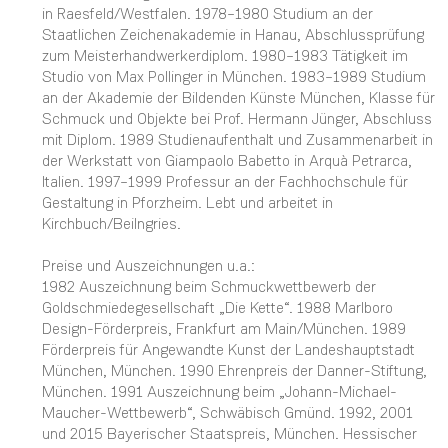
in Raesfeld/Westfalen. 1978–1980 Studium an der
Staatlichen Zeichenakademie in Hanau, Abschlussprüfung
zum Meisterhandwerkerdiplom. 1980–1983 Tätigkeit im
Studio von Max Pollinger in München. 1983–1989 Studium
an der Akademie der Bildenden Künste München, Klasse für
Schmuck und Objekte bei Prof. Hermann Jünger, Abschluss
mit Diplom. 1989 Studienaufenthalt und Zusammenarbeit in
der Werkstatt von Giampaolo Babetto in Arquà Petrarca,
Italien. 1997–1999 Professur an der Fachhochschule für
Gestaltung in Pforzheim. Lebt und arbeitet in
Kirchbuch/Beilngries.
Preise und Auszeichnungen u.a.:
1982 Auszeichnung beim Schmuckwettbewerb der
Goldschmiedegesellschaft „Die Kette“. 1988 Marlboro
Design-Förderpreis, Frankfurt am Main/München. 1989
Förderpreis für Angewandte Kunst der Landeshauptstadt
München, München. 1990 Ehrenpreis der Danner-Stiftung,
München. 1991 Auszeichnung beim „Johann-Michael-
Maucher-Wettbewerb“, Schwäbisch Gmünd. 1992, 2001
und 2015 Bayerischer Staatspreis, München. Hessischer