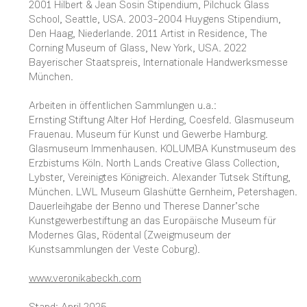
2001 Hilbert & Jean Sosin Stipendium, Pilchuck Glass
School, Seattle, USA. 2003–2004 Huygens Stipendium,
Den Haag, Niederlande. 2011 Artist in Residence, The
Corning Museum of Glass, New York, USA. 2022
Bayerischer Staatspreis, Internationale Handwerksmesse
München.
Arbeiten in öffentlichen Sammlungen u.a.:
Ernsting Stiftung Alter Hof Herding, Coesfeld. Glasmuseum
Frauenau. Museum für Kunst und Gewerbe Hamburg.
Glasmuseum Immenhausen. KOLUMBA Kunstmuseum des
Erzbistums Köln. North Lands Creative Glass Collection,
Lybster, Vereinigtes Königreich. Alexander Tutsek Stiftung,
München. LWL Museum Glashütte Gernheim, Petershagen.
Dauerleihgabe der Benno und Therese Danner’sche
Kunstgewerbestiftung an das Europäische Museum für
Modernes Glas, Rödental (Zweigmuseum der
Kunstsammlungen der Veste Coburg).
www.veronikabeckh.com
Stand: April 2025