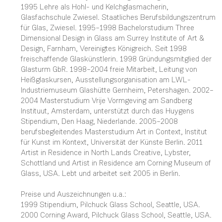
1995 Lehre als Hohl- und Kelchglasmacherin,
Glasfachschule Zwiesel. Staatliches Berufsbildungszentrum
für Glas, Zwiesel. 1995–1998 Bachelorstudium Three
Dimensional Design in Glass am Surrey Institute of Art &
Design, Farnham, Vereinigtes Königreich. Seit 1998
freischaffende Glaskünstlerin. 1998 Gründungsmitglied der
Glasturm GbR. 1998–2004 freie Mitarbeit, Leitung von
Heißglaskursen, Ausstellungsorganisation am LWL-
Industriemuseum Glashütte Gernheim, Petershagen. 2002–
2004 Masterstudium Vrije Vormgeving am Sandberg
Instituut, Amsterdam, unterstützt durch das Huygens
Stipendium, Den Haag, Niederlande. 2005–2008
berufsbegleitendes Masterstudium Art in Context, Institut
für Kunst im Kontext, Universität der Künste Berlin. 2011
Artist in Residence in North Lands Creative, Lybster,
Schottland und Artist in Residence am Corning Museum of
Glass, USA. Lebt und arbeitet seit 2005 in Berlin.
Preise und Auszeichnungen u.a.:
1999 Stipendium, Pilchuck Glass School, Seattle, USA.
2000 Corning Award, Pilchuck Glass School, Seattle, USA.