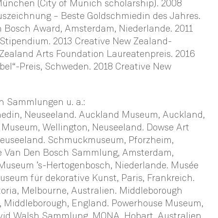
München (City of Munich scholarship). 2008
Auszeichnung – Beste Goldschmiedin des Jahres.
n Bosch Award, Amsterdam, Niederlande. 2011
Stipendium. 2013 Creative New Zealand-
Zealand Arts Foundation Laureatenpreis. 2016
bel“-Preis, Schweden. 2018 Creative New
en Sammlungen u. a.:
nedin, Neuseeland. Auckland Museum, Auckland,
Museum, Wellington, Neuseeland. Dowse Art
Neuseeland. Schmuckmuseum, Pforzheim,
se Van Den Bosch Sammlung, Amsterdam,
k Museum ’s-Hertogenbosch, Niederlande. Musée
useum für dekorative Kunst, Paris, Frankreich.
ctoria, Melbourne, Australien. Middleborough
rt, Middleborough, England. Powerhouse Museum,
avid Walsh Sammlung, MONA, Hobart, Australien.