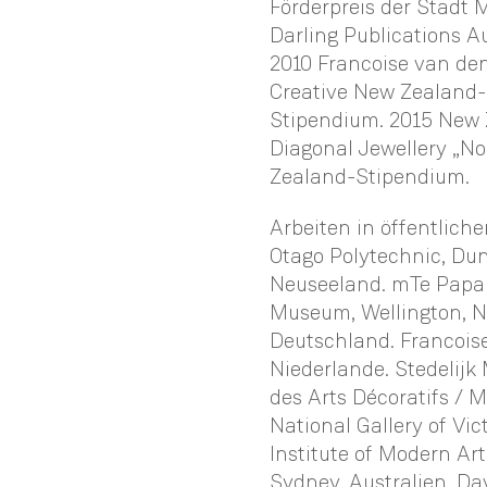
Förderpreis der Stadt 
Darling Publications 
2010 Francoise van de
Creative New Zealand-
Stipendium. 2015 New 
Diagonal Jewellery „No
Zealand-Stipendium.
Arbeiten in öffentlich
Otago Polytechnic, Du
Neuseeland. mTe Papa 
Museum, Wellington, 
Deutschland. Francoi
Niederlande. Stedelij
des Arts Décoratifs / M
National Gallery of Vi
Institute of Modern A
Sydney, Australien. D