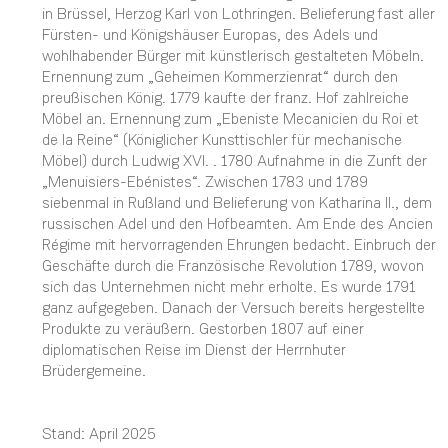
in Brüssel, Herzog Karl von Lothringen. Belieferung fast aller
Fürsten- und Königshäuser Europas, des Adels und
wohlhabender Bürger mit künstlerisch gestalteten Möbeln.
Ernennung zum „Geheimen Kommerzienrat“ durch den
preußischen König. 1779 kaufte der franz. Hof zahlreiche
Möbel an. Ernennung zum „Ebeniste Mecanicien du Roi et
de la Reine“ (Königlicher Kunsttischler für mechanische
Möbel) durch Ludwig XVI. . 1780 Aufnahme in die Zunft der
„Menuisiers-Ebénistes“. Zwischen 1783 und 1789
siebenmal in Rußland und Belieferung von Katharina II., dem
russischen Adel und den Hofbeamten. Am Ende des Ancien
Régime mit hervorragenden Ehrungen bedacht. Einbruch der
Geschäfte durch die Französische Revolution 1789, wovon
sich das Unternehmen nicht mehr erholte. Es wurde 1791
ganz aufgegeben. Danach der Versuch bereits hergestellte
Produkte zu veräußern. Gestorben 1807 auf einer
diplomatischen Reise im Dienst der Herrnhuter
Brüdergemeine.
Stand: April 2025