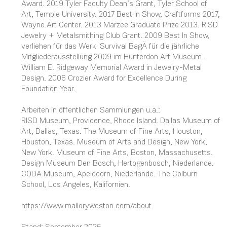
Award. 2019 Tyler Faculty Dean’s Grant, Tyler School of
Art, Temple University. 2017 Best In Show, Craftforms 2017,
Wayne Art Center. 2013 Marzee Graduate Prize 2013. RISD
Jewelry + Metalsmithing Club Grant. 2009 Best In Show,
verliehen für das Werk 'Survival BagÄ für die jährliche
Mitgliederausstellung 2009 im Hunterdon Art Museum.
William E. Ridgeway Memorial Award in Jewelry-Metal
Design. 2006 Crozier Award for Excellence During
Foundation Year.
Arbeiten in öffentlichen Sammlungen u.a.:
RISD Museum, Providence, Rhode Island. Dallas Museum of
Art, Dallas, Texas. The Museum of Fine Arts, Houston,
Houston, Texas. Museum of Arts and Design, New York,
New York. Museum of Fine Arts, Boston, Massachusetts.
Design Museum Den Bosch, Hertogenbosch, Niederlande.
CODA Museum, Apeldoorn, Niederlande. The Colburn
School, Los Angeles, Kalifornien.
https://www.malloryweston.com/about
Stand: September 2025