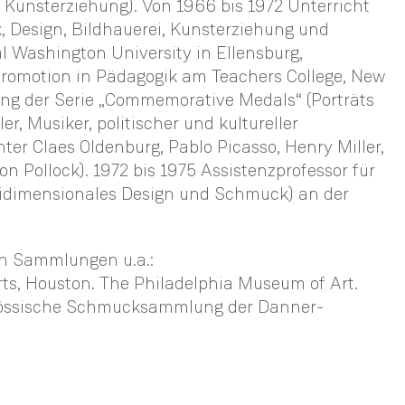
 Kunsterziehung). Von 1966 bis 1972 Unterricht
k, Design, Bildhauerei, Kunsterziehung und
al Washington University in Ellensburg,
romotion in Pädagogik am Teachers College, New
ung der Serie „Commemorative Medals“ (Porträts
er, Musiker, politischer und kultureller
ter Claes Oldenburg, Pablo Picasso, Henry Miller,
n Pollock). 1972 bis 1975 Assistenzprofessor für
reidimensionales Design und Schmuck) an der
en Sammlungen u.a.:
ts, Houston. The Philadelphia Museum of Art.
enössische Schmucksammlung der Danner-