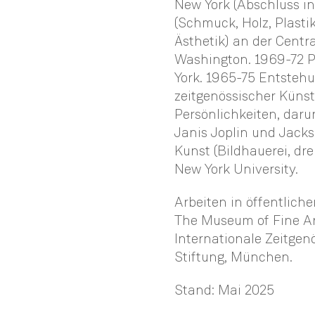
New York (Abschluss in
(Schmuck, Holz, Plasti
Ästhetik) an der Centr
Washington. 1969-72 P
York. 1965-75 Entsteh
zeitgenössischer Künstl
Persönlichkeiten, darun
Janis Joplin und Jackso
Kunst (Bildhauerei, d
New York University.
Arbeiten in öffentlich
The Museum of Fine Ar
Internationale Zeitg
Stiftung, München.
Stand: Mai 2025