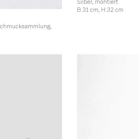
Silber, montiert
B 31 cm,
H 32 cm
e Schmucksammlung,