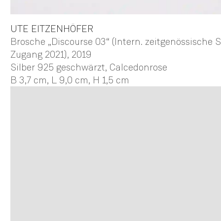
UTE
EITZENHÖFER
Brosche „Discourse 03“ (Intern. zeitgenössisch
Zugang 2021)
, 2019
Silber 925 geschwärzt, Calcedonrose
B 3,7 cm,
L 9,0 cm,
H 1,5 cm