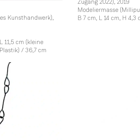
Zugang 2022)
, 2019
Modeliermasse (Milliput)
hes Kunsthandwerk)
,
B 7 cm,
L 14 cm,
H 4,3
L 11,5 cm (kleine
Plastik) / 36,7 cm