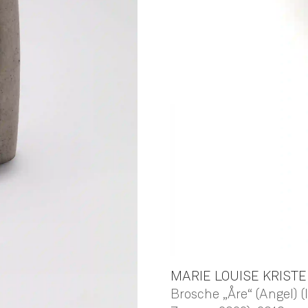
MARIE LOUISE
KRIST
Brosche „Åre“ (Angel)