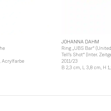
JOHANNA
DAHM
che
Ring „UBS Bar“ (United
Tell’s Shot“ (Inter. Z
, Acrylfarbe
2011/23
B 2,3 cm,
L 3,8 cm,
H 1