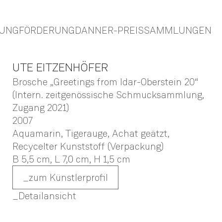
TUNG
FÖRDERUNG
DANNER-PREIS
SAMMLUNGEN
UTE
EITZENHÖFER
Brosche „Greetings from Idar-Oberstein 20“
(Intern. zeitgenössische Schmucksammlung,
Zugang 2021)
2007
Aquamarin, Tigerauge, Achat geätzt,
Recycelter Kunststoff (Verpackung)
B 5,5 cm,
L 7,0 cm,
H 1,5 cm
zum Künstlerprofil
Detailansicht