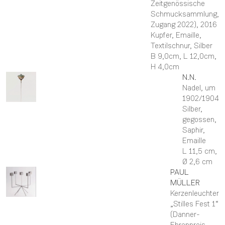
Zeitgenössische
Schmucksammlung,
Zugang 2022)
, 2016
Kupfer, Emaille,
Textilschnur, Silber
B 9,0cm,
L 12,0cm,
H 4,0cm
N.N.
Nadel
, um
1902/1904
Silber,
gegossen,
Saphir,
Emaille
L 11,5 cm,
Ø 2,6 cm
PAUL
MÜLLER
Kerzenleuchter
„Stilles Fest 1“
(Danner-
Ehrenpreis