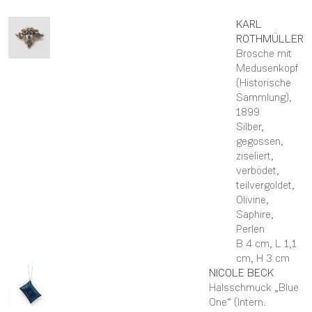
KARL
ROTHMÜLLER
Brosche mit
Medusenkopf
(Historische
Sammlung)
,
1899
Silber,
gegossen,
ziseliert,
verbödet,
teilvergoldet,
Olivine,
Saphire,
Perlen
B 4 cm,
L 1,1
cm,
H 3 cm
NICOLE
BECK
Halsschmuck „Blue
One“ (Intern.