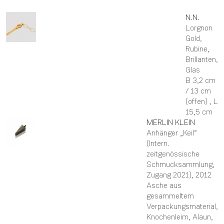
N.N.
Lorgnon
Gold,
Rubine,
Brillanten,
Glas
B 3,2 cm
/ 13 cm
(offen) ,
L
15,5 cm
MERLIN
KLEIN
Anhänger „Keil“
(Intern.
zeitgenössische
Schmucksammlung,
Zugang 2021)
, 2012
Asche aus
gesammeltem
Verpackungsmaterial,
Knochenleim, Alaun,