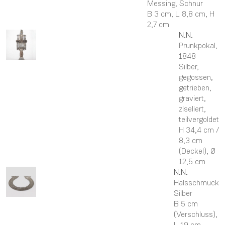
Messing, Schnur
B 3 cm,
L 8,8 cm,
H
2,7 cm
N.N.
Prunkpokal
,
1848
Silber,
gegossen,
getrieben,
graviert,
ziseliert,
teilvergoldet
H 34,4 cm /
8,3 cm
(Deckel),
Ø
12,5 cm
N.N.
Halsschmuck
Silber
B 5 cm
(Verschluss),
L 19 cm