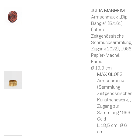
JULIA
MANHEIM
Armschmuck „Dip
Bangle“ (B/161)
(Intern.
Zeitgenössische
Schmucksammlung,
Zugang 2022)
, 1986
Papier-Maché,
Farbe
Ø 19,0 cm
MAX
OLOFS
Armschmuck
(Sammlung
Zeitgenössisches
Kunsthandwerk)
,
Zugang zur
Sammlung 1966
Gold
L 18,5 cm,
Ø 6
cm