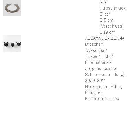
N.N.
Halsschmuck
Silber
B 5 cm
(Verschluss),
L 19 cm
ALEXANDER
BLANK
Broschen
„Waschbär“,
„Bieber“, „Uhu“
(Internationale
Zeitgenössische
Schmucksammlung)
,
2009-2011
Hartschaum, Silber,
Plexiglas,
Füllspachtel, Lack