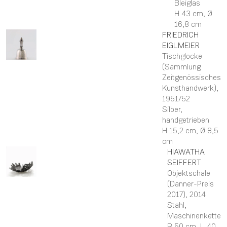
Bleiglas
H 43 cm,
Ø
16,8 cm
FRIEDRICH
EIGLMEIER
Tischglocke
(Sammlung
Zeitgenössisches
Kunsthandwerk)
,
1951/52
Silber,
handgetrieben
H 15,2 cm,
Ø 8,5
cm
HIAWATHA
SEIFFERT
Objektschale
(Danner-Preis
2017)
, 2014
Stahl,
Maschinenkette
B 50 cm,
L 40