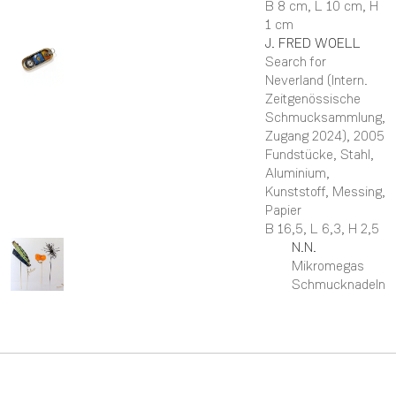
B 8 cm,
L 10 cm,
H
1 cm
J. FRED
WOELL
Search for
Neverland (Intern.
Zeitgenössische
Schmucksammlung,
Zugang 2024)
, 2005
Fundstücke, Stahl,
Aluminium,
Kunststoff, Messing,
Papier
B 16,5,
L 6,3,
H 2,5
N.N.
Mikromegas
Schmucknadeln