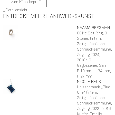
zum Künstlerprofil
Detailansicht
ENTDECKE MEHR HANDWERKSKUNST
NAAMA
BERGMAN
801°c Salt Ring, 3
Stones (Intern.
Zeitgenössische
Schmucksammlung,
Zugang 2024)
,
2018/19
Gegossenes Salz
B 10 mm,
L 34 mm,
H 27 mm
NICOLE
BECK
Halsschmuck „Blue
One“ (Intern.
Zeitgenössische
Schmucksammlung,
Zugang 2022)
, 2016
Kupfer, Emaille,