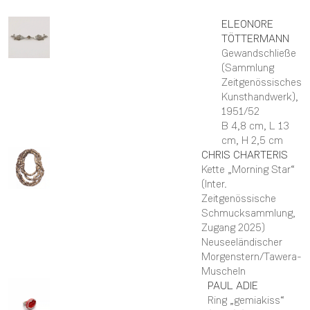
ELEONORE
TÖTTERMANN
Gewandschließe
(Sammlung
Zeitgenössisches
Kunsthandwerk)
,
1951/52
B 4,8 cm,
L 13
cm,
H 2,5 cm
CHRIS
CHARTERIS
Kette „Morning Star“
(Inter.
Zeitgenössische
Schmucksammlung,
Zugang 2025)
Neuseeländischer
Morgenstern/Tawera-
Muscheln
PAUL
ADIE
Ring „gemiakiss“