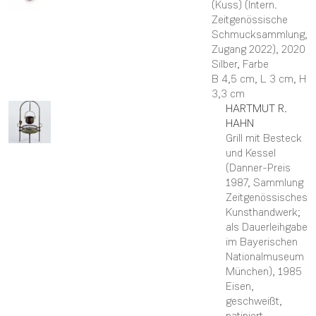
(Kuss) (Intern.
Zeitgenössische
Schmucksammlung,
Zugang 2022)
, 2020
Silber, Farbe
B 4,5 cm,
L 3 cm,
H
3,3 cm
HARTMUT R.
HAHN
Grill mit Besteck
und Kessel
(Danner-Preis
1987, Sammlung
Zeitgenössisches
Kunsthandwerk;
als Dauerleihgabe
im Bayerischen
Nationalmuseum
München)
, 1985
Eisen,
geschweißt,
patiniert