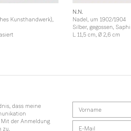
N.N.
Nadel
, um 1902/1904
ches Kunsthandwerk)
,
Silber, gegossen, Saphi
L 11,5 cm,
Ø 2,6 cm
asiert
ndnis, dass meine
munikation
. Mit der Anmeldung
n
zu.