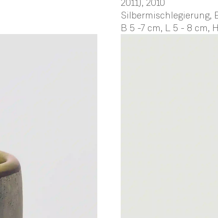
2011)
, 2010
Silbermischlegierung, 
B 5 -7 cm,
L 5 - 8 cm,
H