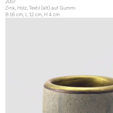
2007
Zink, Holz, Textil (alt) auf Gummi
B 16 cm,
L 12 cm,
H 4 cm