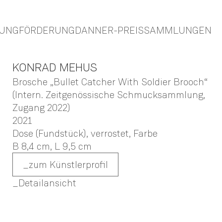
TUNG
FÖRDERUNG
DANNER-PREIS
SAMMLUNGEN
KONRAD
MEHUS
Brosche „Bullet Catcher With Soldier Brooch“
(Intern. Zeitgenössische Schmucksammlung,
Zugang 2022)
2021
Dose (Fundstück), verrostet, Farbe
B 8,4 cm,
L 9,5 cm
zum Künstlerprofil
Detailansicht