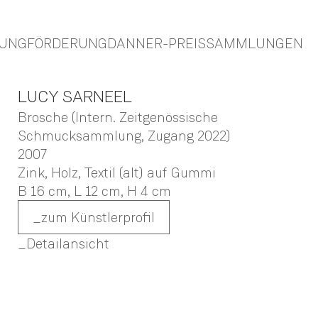
TUNG
FÖRDERUNG
DANNER-PREIS
SAMMLUNGEN
LUCY
SARNEEL
Brosche (Intern. Zeitgenössische
Schmucksammlung, Zugang 2022)
2007
Zink, Holz, Textil (alt) auf Gummi
B 16 cm,
L 12 cm,
H 4 cm
zum Künstlerprofil
Detailansicht