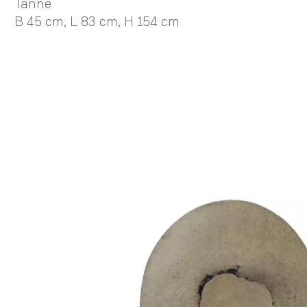
Tanne
B 45 cm,
L 83 cm,
H 154 cm