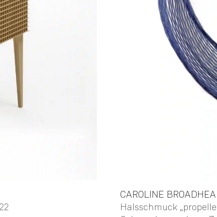
CAROLINE
BROADHEA
Halsschmuck „propeller
022