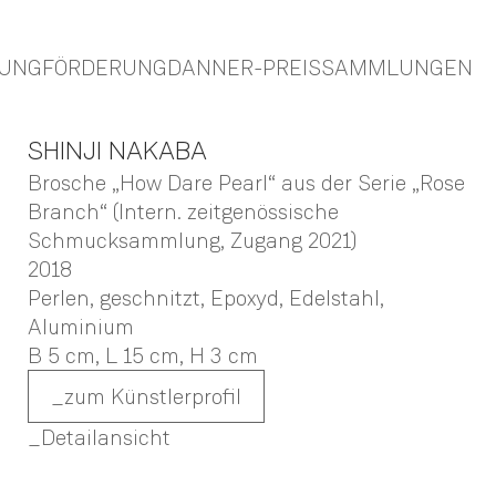
TUNG
FÖRDERUNG
DANNER-PREIS
SAMMLUNGEN
SHINJI
NAKABA
Brosche „How Dare Pearl“ aus der Serie „Rose
Branch“ (Intern. zeitgenössische
Schmucksammlung, Zugang 2021)
2018
Perlen, geschnitzt, Epoxyd, Edelstahl,
Aluminium
B 5 cm,
L 15 cm,
H 3 cm
zum Künstlerprofil
Detailansicht