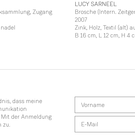
LUCY
SARNEEL
ucksammlung, Zugang
Brosche (Intern. Zeit
2007
lnadel
Zink, Holz, Textil (alt)
B 16 cm,
L 12 cm,
H 4 
ndnis, dass meine
munikation
. Mit der Anmeldung
n
zu.