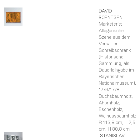
DAVID
ROENTGEN
Marketerie:
Allegorische
Szene aus dem
Versailler
Schreibschrank
(Historische
Sammlung, als
Dauerleihgabe im
Bayerischen
Nationalmuseum)
,
1776/1778
Buchsbaumholz,
Ahornholz,
Eschenholz,
Walnussbaumholz
B 113,8 cm,
L 2,5
cm,
H 80,8 cm
STANISLAV