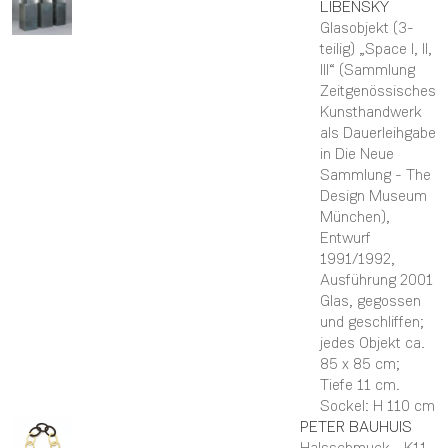
LIBENSKY
Glasobjekt (3-
teilig) „Space I, II,
III“ (Sammlung
Zeitgenössisches
Kunsthandwerk
als Dauerleihgabe
in Die Neue
Sammlung - The
Design Museum
München)
,
Entwurf
1991/1992,
Ausführung 2001
Glas, gegossen
und geschliffen;
jedes Objekt ca.
85 x 85 cm;
Tiefe 11 cm.
Sockel: H 110 cm
PETER
BAUHUIS
Halsschmuck, „K11-