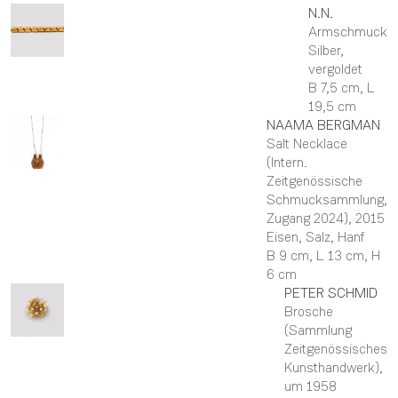
N.N.
Armschmuck
Silber,
vergoldet
B 7,5 cm,
L
19,5 cm
NAAMA
BERGMAN
Salt Necklace
(Intern.
Zeitgenössische
Schmucksammlung,
Zugang 2024)
, 2015
Eisen, Salz, Hanf
B 9 cm,
L 13 cm,
H
6 cm
PETER
SCHMID
Brosche
(Sammlung
Zeitgenössisches
Kunsthandwerk)
,
um 1958