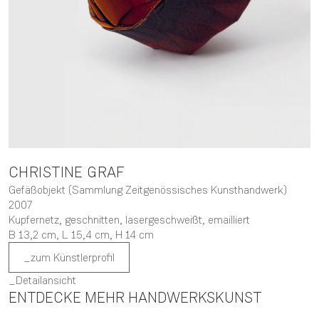
CHRISTINE
GRAF
Gefäßobjekt (Sammlung Zeitgenössisches Kunsthandwerk)
2007
Kupfernetz, geschnitten, lasergeschweißt, emailliert
B 13,2 cm,
L 15,4 cm,
H 14 cm
zum Künstlerprofil
Detailansicht
ENTDECKE MEHR HANDWERKSKUNST