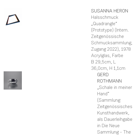
SUSANNA
HERON
Halsschmuck
„Quadrangle“
(Prototype) (Intern.
Zeitgenössische
Schmucksammlung,
Zugang 2022)
, 1978
Acrylglas, Farbe
B 29,5cm,
L
36,0cm,
H 1,1cm
GERD
ROTHMANN
„Schale in meiner
Hand”
(Sammlung
Zeitgenössisches
Kunsthandwerk,
als Dauerleihgabe
in Die Neue
Sammlung - The