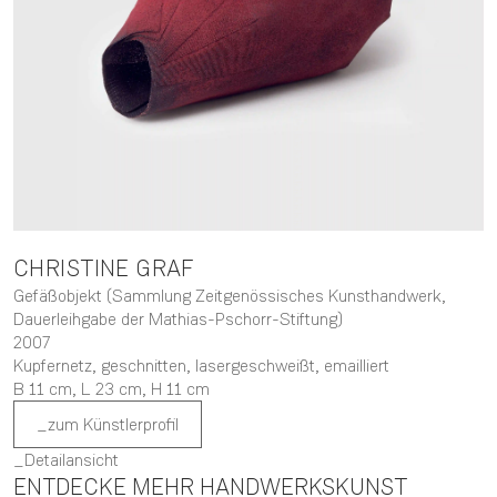
CHRISTINE
GRAF
Gefäßobjekt (Sammlung Zeitgenössisches Kunsthandwerk,
Dauerleihgabe der Mathias-Pschorr-Stiftung)
2007
Kupfernetz, geschnitten, lasergeschweißt, emailliert
B 11 cm,
L 23 cm,
H 11 cm
zum Künstlerprofil
Detailansicht
ENTDECKE MEHR HANDWERKSKUNST