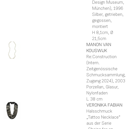
Design Museum,
München)
, 1996
Silber, getrieben,
gegossen,
montiert
H 8,1cm,
Ø
21,5cm
MANON
VAN
KOUSWIJK
Re:Construction
(Intern.
Zeitgenössische
Schmucksammlung,
Zugang 2024)
, 2003
Porzellan, Glasur,
Nylonfaden
L 38 cm
VERONIKA
FABIAN
Halsschmuck
„Tattoo Necklace“
aus der Serie