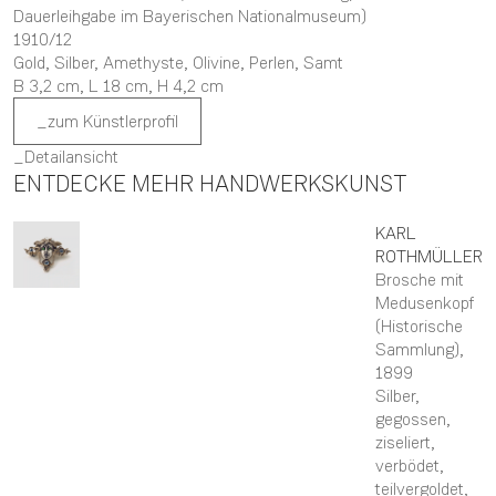
Dauerleihgabe im Bayerischen Nationalmuseum)
1910/12
Gold, Silber, Amethyste, Olivine, Perlen, Samt
B 3,2 cm,
L 18 cm,
H 4,2 cm
zum Künstlerprofil
Detailansicht
ENTDECKE MEHR HANDWERKSKUNST
KARL
ROTHMÜLLER
Brosche mit
Medusenkopf
(Historische
Sammlung)
,
1899
Silber,
gegossen,
ziseliert,
verbödet,
teilvergoldet,