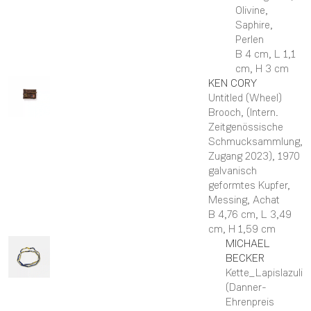
Olivine,
Saphire,
Perlen
B 4 cm,
L 1,1
cm,
H 3 cm
KEN
CORY
Untitled (Wheel)
Brooch, (Intern.
Zeitgenössische
Schmucksammlung,
Zugang 2023)
, 1970
galvanisch
geformtes Kupfer,
Messing, Achat
B 4,76 cm,
L 3,49
cm,
H 1,59 cm
MICHAEL
BECKER
Kette_Lapislazuli
(Danner-
Ehrenpreis