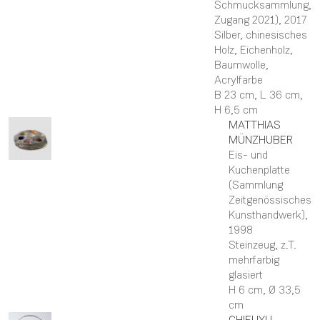
Schmucksammlung,
Zugang 2021)
, 2017
Silber, chinesisches
Holz, Eichenholz,
Baumwolle,
Acrylfarbe
B 23 cm,
L 36 cm,
H 6,5 cm
MATTHIAS
MÜNZHUBER
Eis- und
Kuchenplatte
(Sammlung
Zeitgenössisches
Kunsthandwerk)
,
1998
Steinzeug, z.T.
mehrfarbig
glasiert
H 6 cm,
Ø 33,5
cm
CHIFUYU