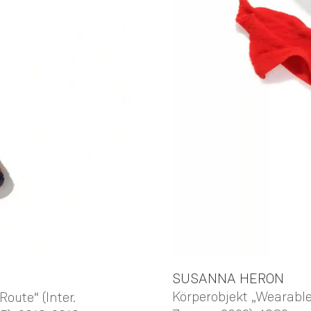
SUSANNA
HERON
Körperobjekt „Wearabl
oute“ (Inter.