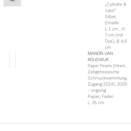
„Cylindre 8
rubis“
Silber,
Emaille
L 1 cm ,
H
7 cm (mit
Öse),
Ø 4,6
cm
MANON
VAN
KOUSWIJK
Paper Pearls (Intern.
Zeitgenössische
Schmucksammlung,
Zugang 2024)
, 2000
- ongoing
Papier, Faden
L 35 cm