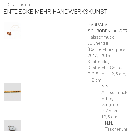
Detailansicht
ENTDECKE MEHR HANDWERKSKUNST
BARBARA
SCHROBENHAUSER
Halsschmuck
„Glühend II”
(Danner-Ehrenpreis
2017)
, 2015
Kupferfolie,
Kupferrohr, Schnur
B 3,5 cm,
L 2,5 cm,
H 2 cm
N.N.
Armschmuck
Silber,
vergoldet
B 7,5 cm,
L
19,5 cm
N.N.
Taschenuhr