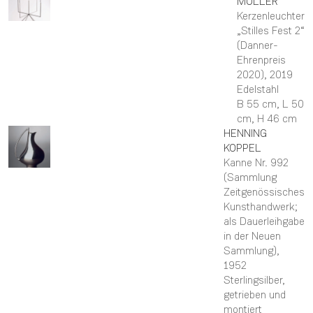
MÜLLER
Kerzenleuchter
„Stilles Fest 2“
(Danner-
Ehrenpreis
2020)
, 2019
Edelstahl
B 55 cm,
L 50
cm,
H 46 cm
HENNING
KOPPEL
Kanne Nr. 992
(Sammlung
Zeitgenössisches
Kunsthandwerk;
als Dauerleihgabe
in der Neuen
Sammlung)
,
1952
Sterlingsilber,
getrieben und
montiert