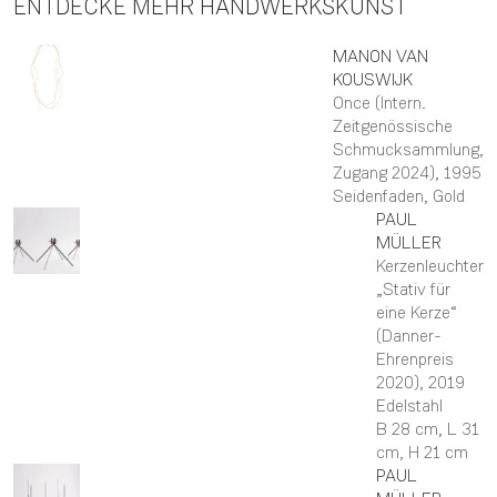
ENTDECKE MEHR HANDWERKSKUNST
MANON
VAN
KOUSWIJK
Once (Intern.
Zeitgenössische
Schmucksammlung,
Zugang 2024)
, 1995
Seidenfaden, Gold
PAUL
MÜLLER
Kerzenleuchter
„Stativ für
eine Kerze“
(Danner-
Ehrenpreis
2020)
, 2019
Edelstahl
B 28 cm,
L 31
cm,
H 21 cm
PAUL