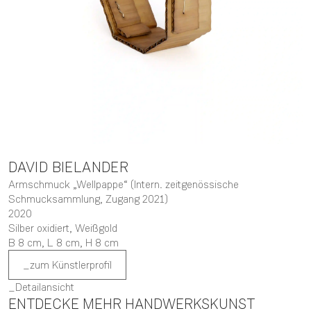
DAVID
BIELANDER
Armschmuck „Wellpappe“ (Intern. zeitgenössische
Schmucksammlung, Zugang 2021)
2020
Silber oxidiert, Weißgold
B 8 cm,
L 8 cm,
H 8 cm
zum Künstlerprofil
Detailansicht
ENTDECKE MEHR HANDWERKSKUNST