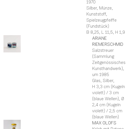
1970
Silber, Münze,
Kunststoff,
Spielzeugpfeiffe
(Fundstück)
B 8,25,
L 11,5,
H 1,9
ARIANE
RIEMERSCHMID
Salzstreuer
(Sammlung
Zeitgenössisches
Kunsthandwerk)
,
um 1985
Glas, Silber,
H 3,3 cm (Kugeln
violett) / 3 cm
(blaue Wellen),
Ø
2,4 cm (Kugeln
violett) / 2,5 cm
(blaue Wellen)
MAX
OLOFS
Kelch mit Patene