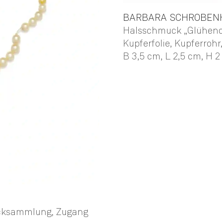
BARBARA
SCHROBEN
Halsschmuck „Glühend 
Kupferfolie, Kupferroh
B 3,5 cm,
L 2,5 cm,
H 2
mucksammlung, Zugang