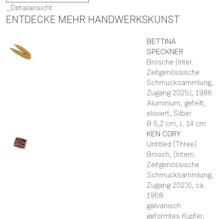
Detailansicht
ENTDECKE MEHR HANDWERKSKUNST
BETTINA
SPECKNER
Brosche (Inter.
Zeitgenössische
Schmucksammlung,
Zugang 2025)
, 1986
Aluminium, gefeilt,
eloxiert, Silber
B 5,2 cm,
L 14 cm
KEN
CORY
Untitled (Three)
Brooch, (Intern.
Zeitgenössische
Schmucksammlung,
Zugang 2023)
, ca.
1968
galvanisch
geformtes Kupfer,