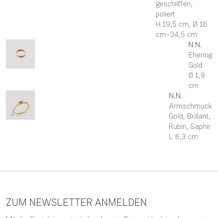
geschliffen,
poliert
H 19,5 cm,
Ø 16
cm–34,5 cm
N.N.
Ehering
Gold
Ø 1,9
cm
N.N.
Armschmuck
Gold, Brillant,
Rubin, Saphir
L 6,3 cm
ZUM NEWSLETTER ANMELDEN