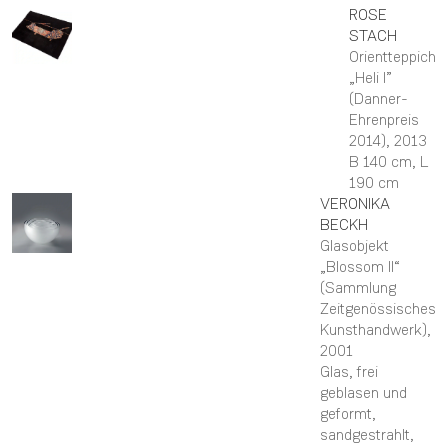
ROSE
STACH
Orientteppich
„Heli I”
(Danner-
Ehrenpreis
2014)
, 2013
B 140 cm,
L
190 cm
VERONIKA
BECKH
Glasobjekt
„Blossom II“
(Sammlung
Zeitgenössisches
Kunsthandwerk)
,
2001
Glas, frei
geblasen und
geformt,
sandgestrahlt,