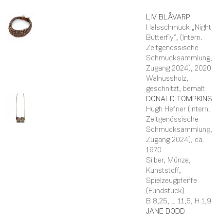
LIV
BLÅVARP
Halsschmuck „Night
Butterfly”, (Intern.
Zeitgenössische
Schmucksammlung,
Zugang 2024)
, 2020
Walnussholz,
geschnitzt, bemalt
DONALD
TOMPKINS
Hugh Hefner (Intern.
Zeitgenössische
Schmucksammlung,
Zugang 2024)
, ca.
1970
Silber, Münze,
Kunststoff,
Spielzeugpfeiffe
(Fundstück)
B 8,25,
L 11,5,
H 1,9
JANE
DODD