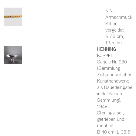
N.N.
Armschmuck
Silber,
vergoldet
B 7,5 cm,
L
19,5 cm
HENNING
KOPPEL
Schale Nr. 980
(Sammlung
Zeitgenössisches
Kunsthandwerk;
als Dauerleihgabe
in der Neuen
Sammlung)
,
1948
Sterlingsilber,
getrieben und
montiert
B 40 cm,
L 38,5