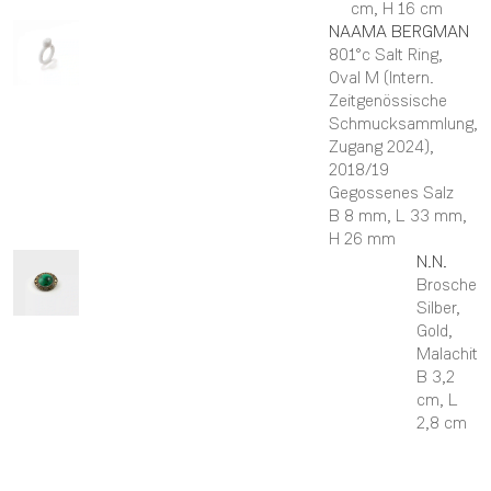
cm,
H 16 cm
NAAMA
BERGMAN
801°c Salt Ring,
Oval M (Intern.
Zeitgenössische
Schmucksammlung,
Zugang 2024)
,
2018/19
Gegossenes Salz
B 8 mm,
L 33 mm,
H 26 mm
N.N.
Brosche
Silber,
Gold,
Malachit
B 3,2
cm,
L
2,8 cm