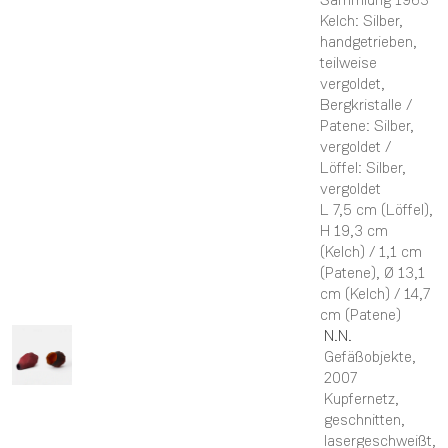
Kelch: Silber,
handgetrieben,
teilweise
vergoldet,
Bergkristalle /
Patene: Silber,
vergoldet /
Löffel: Silber,
vergoldet
L 7,5 cm (Löffel),
H 19,3 cm
(Kelch) / 1,1 cm
(Patene),
Ø 13,1
cm (Kelch) / 14,7
cm (Patene)
N.N.
Gefäßobjekte
,
2007
Kupfernetz,
geschnitten,
lasergeschweißt,