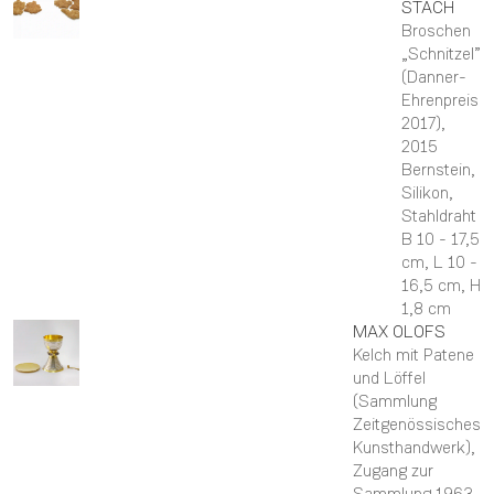
STACH
Broschen
„Schnitzel”
(Danner-
Ehrenpreis
2017)
,
2015
Bernstein,
Silikon,
Stahldraht
B 10 - 17,5
cm,
L 10 -
16,5 cm,
H
1,8 cm
MAX
OLOFS
Kelch mit Patene
und Löffel
(Sammlung
Zeitgenössisches
Kunsthandwerk)
,
Zugang zur
Sammlung 1963