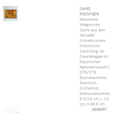
DAVID
ROENTGEN
Marketerie:
Allegorische
Szene aus dem
Versailler
Schreibschrank
(Historische
Sammlung, als
Dauerleihgabe im
Bayerischen
Nationalmuseum)
,
1776/1778
Buchsbaumholz,
Ahornholz,
Eschenholz,
Walnussbaumholz
B 113,8 cm,
L 2,5
cm,
H 80,8 cm
GISBERT