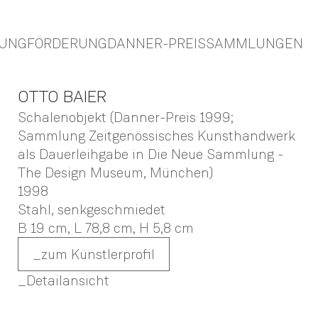
TUNG
FÖRDERUNG
DANNER-PREIS
SAMMLUNGEN
OTTO
BAIER
Schalenobjekt (Danner-Preis 1999;
Sammlung Zeitgenössisches Kunsthandwerk
als Dauerleihgabe in Die Neue Sammlung -
The Design Museum, München)
1998
Stahl, senkgeschmiedet
B 19 cm,
L 78,8 cm,
H 5,8 cm
zum Künstlerprofil
Detailansicht