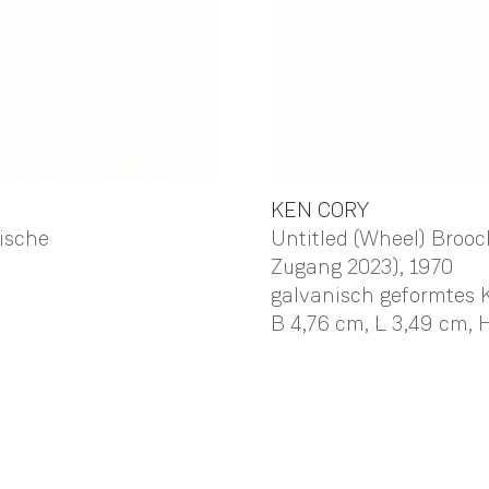
KEN
CORY
sische
Untitled (Wheel) Broo
Zugang 2023)
, 1970
galvanisch geformtes 
B 4,76 cm,
L 3,49 cm,
H