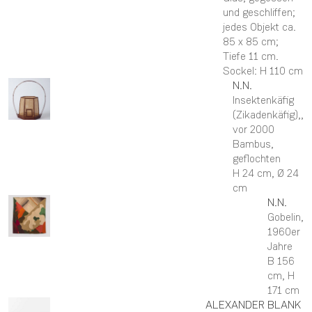
und geschliffen;
jedes Objekt ca.
85 x 85 cm;
Tiefe 11 cm.
Sockel: H 110 cm
N.N.
Insektenkäfig
(Zikadenkäfig),
,
vor 2000
Bambus,
geflochten
H 24 cm,
Ø 24
cm
N.N.
Gobelin
,
1960er
Jahre
B 156
cm,
H
171 cm
ALEXANDER
BLANK