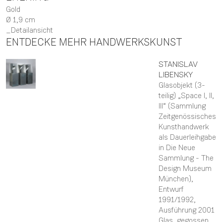
Gold
Ø 1,9 cm
Detailansicht
ENTDECKE MEHR HANDWERKSKUNST
STANISLAV
LIBENSKY
Glasobjekt (3-
teilig) „Space I, II,
III“ (Sammlung
Zeitgenössisches
Kunsthandwerk
als Dauerleihgabe
in Die Neue
Sammlung - The
Design Museum
München)
,
Entwurf
1991/1992,
Ausführung 2001
Glas, gegossen